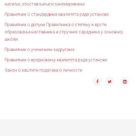
насиље, злостављање и занемаривање
Правилник о стандардима квалитета рада установе
Правилник о допуни Правилника о степену и врсти
образовања наставника и стручних сарадника у основној
школи
Правилник о ученичким задругама
Правилник о вредновању квалитета рада установе
Закон о заштити података о личности