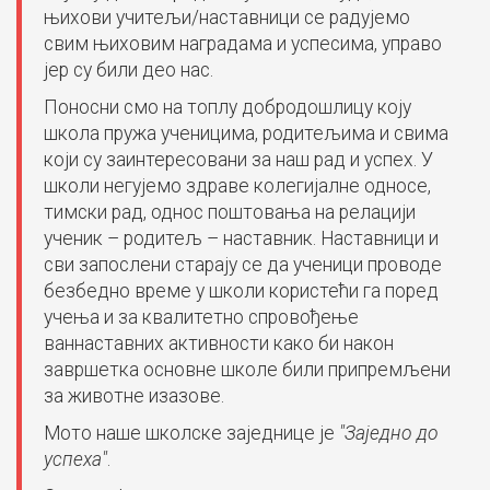
њихови учитељи/наставници се радујемо
свим њиховим наградама и успесима, управо
јер су били део нас.
Поносни смо на топлу добродошлицу коју
школа пружа ученицима, родитељима и свима
који су заинтересовани за наш рад и успех. У
школи негујемо здраве колегијалне односе,
тимски рад, однос поштовања на релацији
ученик – родитељ – наставник. Наставници и
сви запослени старају се да ученици проводе
безбедно време у школи користећи га поред
учења и за квалитетно спровођење
ваннаставних активности како би након
завршетка основне школе били припремљени
за животне изазове.
Мото наше школске заједнице је
"Заједно до
успеха"
.