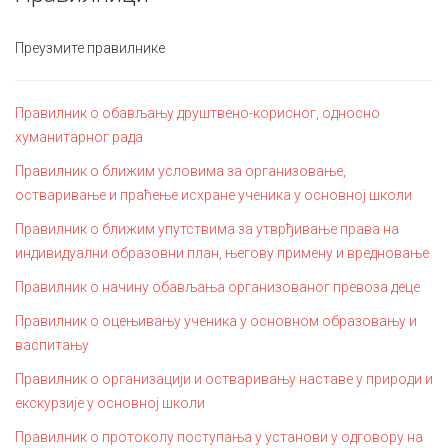
Преузмите правилнике
Правилник о обављању друштвено-корисног, односно
хуманитарног рада
Правилник о ближим условима за организовање,
остваривање и праћење исхране ученика у основној школи
Правилник о ближим упутствима за утврђивање права на
индивидуални образовни план, његову примену и вредновање
Правилник о начину обављања организованог превоза деце
Правилник о оцењивању ученика у основном образовању и
васпитању
Правилник о организацији и остваривању наставе у природи и
екскурзије у основној школи
Правилник о протоколу поступања у установи у одговору на