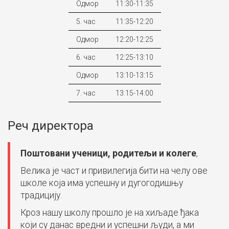
Одмор
11:30-11:35
5. час
11:35-12:20
Одмор
12:20-12:25
6. час
12:25-13:10
Одмор
13:10-13:15
7. час
13:15-14:00
Реч директора
Поштовани ученици, родитељи и колеге
,
Велика је част и привилегија бити на челу ове
школе која има успешну и дугогодишњу
традицију.
Кроз нашу школу прошло је на хиљаде ђака
који су данас вредни и успешни људи, а ми