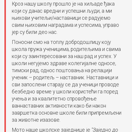
Кроз нашу школу прошло је на хиљаде ђака
који су данас вредни и успешни људи, а ми
њихови учитељи/наставници се радујемо
свим њиховим наградама и успесима, управо
јер су били део нас.
Поносни смо на топлу добродошлицу коју
школа пружа ученицима, родитељима и свима
који су заинтересовани за наш рад и успех. У
школи негујемо здраве колегијалне односе,
тимски рад, однос поштовања на релацији
ученик – родитељ – наставник. Наставници и
сви запослени старају се да ученици проводе
безбедно време у школи користећи га поред
учења и за квалитетно спровођење
ваннаставних активности како би након
завршетка основне школе били припремљени
за животне изазове.
Мото наше школске заједнице је
"Заједно до