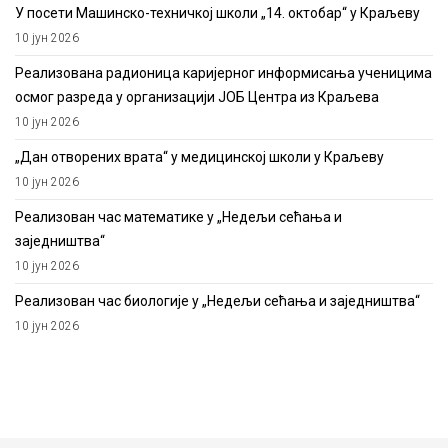
У посети Машинско-техничкој школи „14. октобар“ у Краљеву
10 јун 2026
Реализована радионица каријерног информисања ученицима
осмог разреда у организацији ЈОБ Центра из Краљева
10 јун 2026
„Дан отворених врата“ у медицинској школи у Краљеву
10 јун 2026
Реализован час математике у „Недељи сећања и
заједништва“
10 јун 2026
Реализован час биологије у „Недељи сећања и заједништва“
10 јун 2026