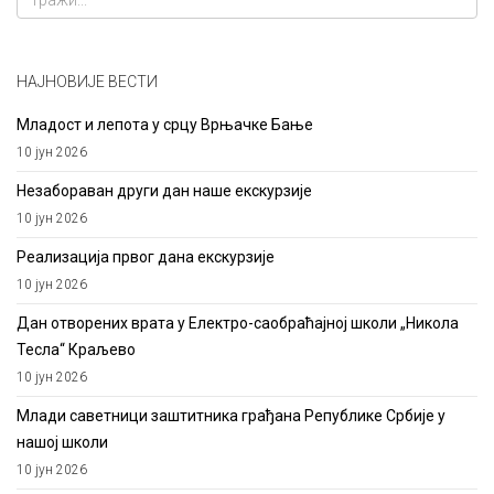
НАЈНОВИЈЕ ВЕСТИ
Младост и лепота у срцу Врњачке Бање
10 јун 2026
Незабораван други дан наше екскурзије
10 јун 2026
Реализација првог дана екскурзије
10 јун 2026
Дан отворених врата у Електро-саобраћајној школи „Никола
Тесла“ Краљево
10 јун 2026
Млади саветници заштитника грађана Републике Србије у
нашој школи
10 јун 2026