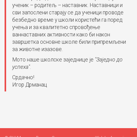
ученик – родитељ – наставник. Наставници и
сви запослени старају се да ученици проводе
безбедно време у школи користећи га поред
учења и за квалитетно спровођење
ваннаставних активности како би након
завршетка основне школе били припремљени
за животне изазове.
Мото наше школске заједнице је
"Заједно до
успеха"
.
Срдачно!
Игор Дрманац