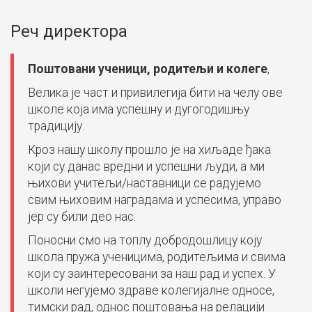
Реч директора
Поштовани ученици, родитељи и колеге
,
Велика је част и привилегија бити на челу ове
школе која има успешну и дугогодишњу
традицију.
Кроз нашу школу прошло је на хиљаде ђака
који су данас вредни и успешни људи, а ми
њихови учитељи/наставници се радујемо
свим њиховим наградама и успесима, управо
јер су били део нас.
Поносни смо на топлу добродошлицу коју
школа пружа ученицима, родитељима и свима
који су заинтересовани за наш рад и успех. У
школи негујемо здраве колегијалне односе,
тимски рад, однос поштовања на релацији