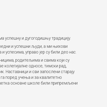
има успешну и дугогодишњу традицију.
вредни и успешни људи, а ми њихови
 успесима, управо јер су били део нас.
ницима, родитељима и свима који су
ве колегијалне односе, тимски рад,
к. Наставници и сви запослени старају
га поред учења и за квалитетно
ршетка основне школе били припремљени