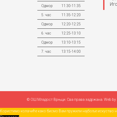
Иго
Одмор
11:30-11:35
5. час
11:35-12:20
Одмор
12:20-12:25
6. час
12:25-13:10
Одмор
13:10-13:15
7. час
13:15-14:00
© ОШ Младост Врњци. Сва права задржана. Web by
Користимо колачиће како бисмо Вам пружили најбоље искуство на