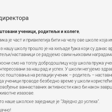
директора
штовани ученици, родитељи и колеге
,
ика је част и привилегија бити на челу ове школе која 
з нашу школу прошло је на хиљаде ђака који су данас 
тељи/наставници се радујемо свим њиховим наградама и
осни смо на топлу добродошлицу коју школа пружа уче
нтересовани за наш рад и успех. У школи негујемо здра
ос поштовања на релацији ученик – родитељ – наставни
да ученици проводе безбедно време у школи користећи 
овођење ваннаставних активности како би након зав
животне изазове.
о наше школске заједнице је
"Заједно до успеха"
.
ачно!