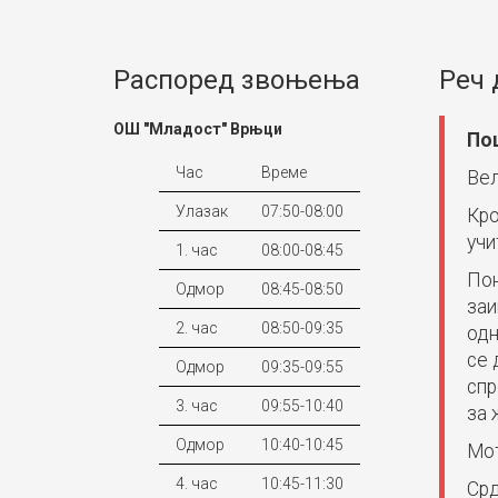
Распоред звоњења
Реч 
ОШ "Младост" Врњци
По
Час
Време
Вел
Улазак
07:50-08:00
Кро
учи
1. час
08:00-08:45
Пон
Одмор
08:45-08:50
заи
2. час
08:50-09:35
одн
се 
Одмор
09:35-09:55
спр
3. час
09:55-10:40
за 
Одмор
10:40-10:45
Мот
4. час
10:45-11:30
Срд