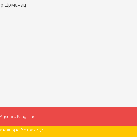
р Дрманац
Agencija Kraguljac
 нашој веб страници.