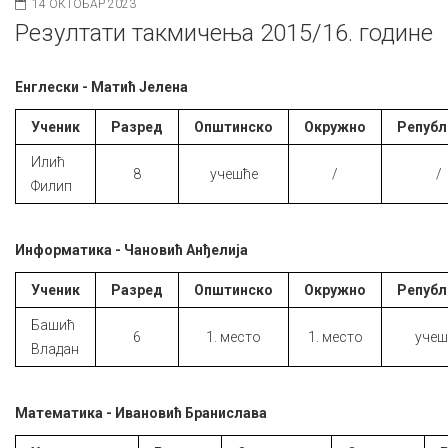
14 ОКТОБАР 2023
Резултати такмичења 2015/16. године
Енглески - Матић Јелена
Ученик
Разред
Општинско
Окружно
Републ
Илић
8
учешће
/
/
Филип
Информатика - Чановић Анђелија
Ученик
Разред
Општинско
Окружно
Републ
Башић
6
1. место
1. место
учеш
Владан
Математика - Ивановић Бранислава