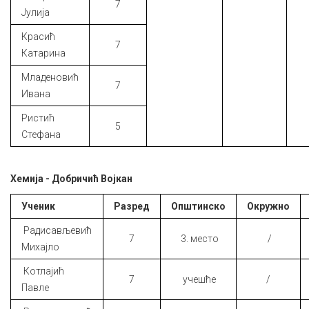
7
Јулија
Красић
7
Катарина
Младеновић
7
Ивана
Ристић
5
Стефана
Хемија - Добричић Војкан
Ученик
Разред
Општинско
Окружно
Радисављевић
7
3. место
/
Михајло
Котлајић
7
учешће
/
Павле