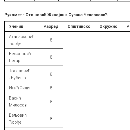
Рукомет - Стошовић Живојин и Сузана Чеперковић
Ученик
Разред
Општинско
Окружно
Р
Атанасковић
8
Ђорђе
Бежановић
8
Петар
Топаловић
8
Љубиша
Илић Филип
8
Васић
8
Милосав
Вељовић
8
Ђорђе