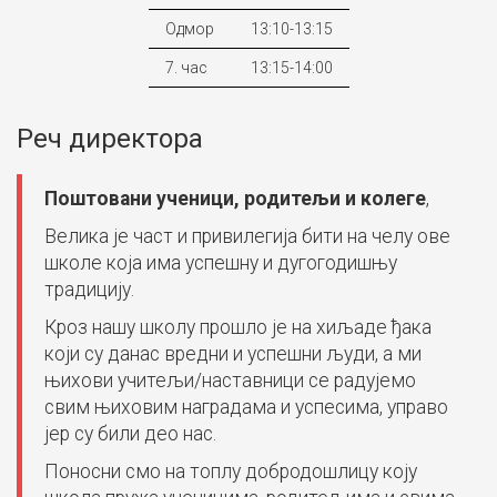
Одмор
13:10-13:15
7. час
13:15-14:00
Реч директора
Поштовани ученици, родитељи и колеге
,
Велика је част и привилегија бити на челу ове
школе која има успешну и дугогодишњу
традицију.
Кроз нашу школу прошло је на хиљаде ђака
који су данас вредни и успешни људи, а ми
њихови учитељи/наставници се радујемо
свим њиховим наградама и успесима, управо
јер су били део нас.
Поносни смо на топлу добродошлицу коју