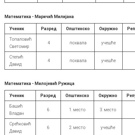
Математика - Маричић Милијaнa
Ученик
Разред
Општинско
Окружно
Реп
Топаловић
4
похвала
учешће
Светомир
Степић
4
похвала
учешће
Давид
Математика - Милојевић Ружица
Ученик
Разред
Општинско
Окружно
Реп
Башић
6
1. место
3. место
Владан
Срећковић
6
2. место
учешће
Давид