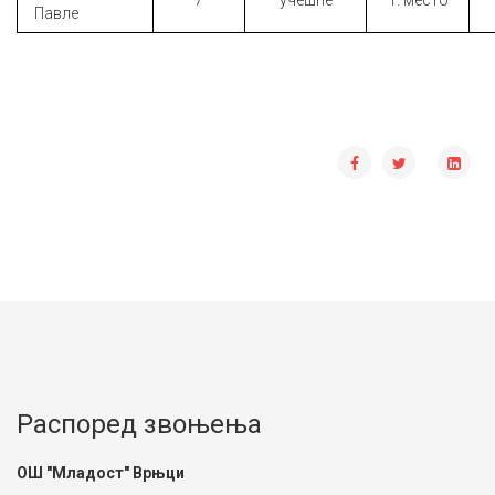
7
учешће
1. место
Павле
Распоред звоњења
ОШ "Младост" Врњци