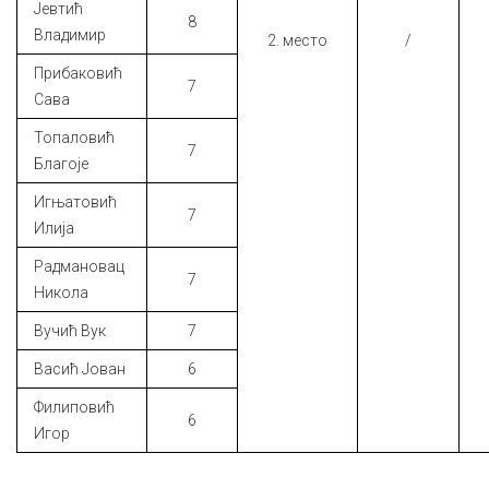
Јевтић
8
Владимир
2. место
/
Прибаковић
7
Сава
Топаловић
7
Благоје
Игњатовић
7
Илија
Радмановац
7
Никола
Вучић Вук
7
Васић Јован
6
Филиповић
6
Игор