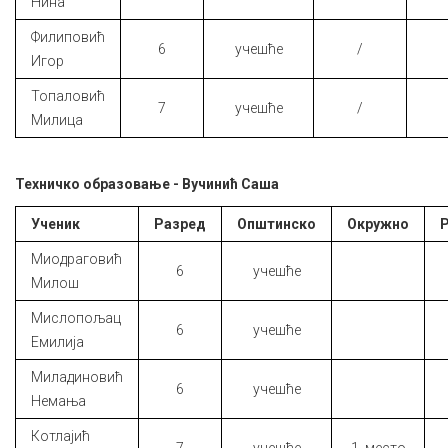
Нина
Филиповић
6
учешће
/
Игор
Топаловић
7
учешће
/
Милица
Техничко образовање - Вучинић Саша
Ученик
Разред
Општинско
Окружно
Миодраговић
6
учешће
Милош
Мислопољац
6
учешће
Емилија
Миладиновић
6
учешће
Немања
Котлајић