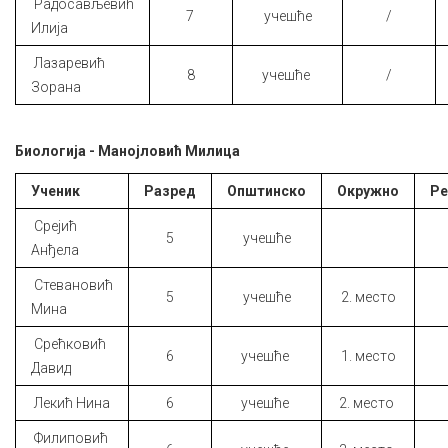
Радосављевић
7
учешће
/
Илија
Лазаревић
8
учешће
/
Зорана
Биологија - Манојловић Милица
Ученик
Разред
Општинско
Окружно
Ре
Срејић
5
учешће
Анђела
Стевановић
5
учешће
2. место
Мина
Срећковић
6
учешће
1. место
Давид
Лекић Нина
6
учешће
2. место
Филиповић