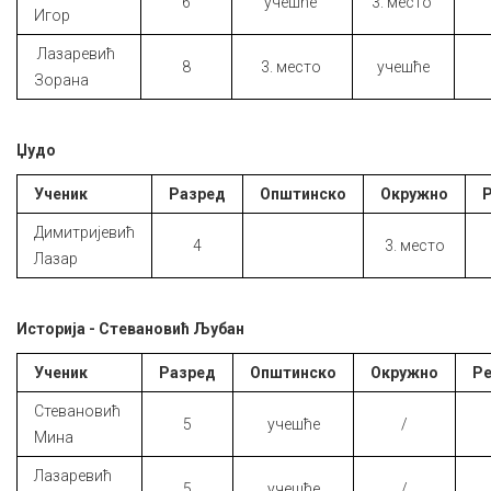
6
учешће
3. место
Игор
Лазаревић
8
3. место
учешће
Зорана
Џудо
Ученик
Разред
Општинско
Окружно
Димитријевић
4
3. место
Лазар
Историја - Стевановић Љубан
Ученик
Разред
Општинско
Окружно
Ре
Стевановић
5
учешће
/
Мина
Лазаревић
5
учешће
/