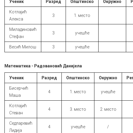
Ученик
Разред
Општинско
Окружно
Котлајић
3
1. место
Алекса
Миладиновић
3
учешће
Стефан
Весић Милош
3
учешће
Математика - Радовановић Данијела
Ученик
Разред
Општинско
Окружно
Ре
Бисерчић
4
1. место
учешће
Маша
Котлајић
4
3. место
2. место
Стеван
Седларевић
4
учешће
/
Лидија