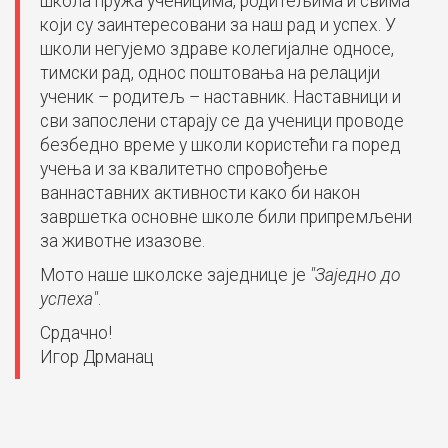
школа пружа ученицима, родитељима и свима
који су заинтересовани за наш рад и успех. У
школи негујемо здраве колегијалне односе,
тимски рад, однос поштовања на релацији
ученик – родитељ – наставник. Наставници и
сви запослени старају се да ученици проводе
безбедно време у школи користећи га поред
учења и за квалитетно спровођење
ваннаставних активности како би након
завршетка основне школе били припремљени
за животне изазове.
Мото наше школске заједнице је
"Заједно до
успеха"
.
Срдачно!
Игор Дрманац