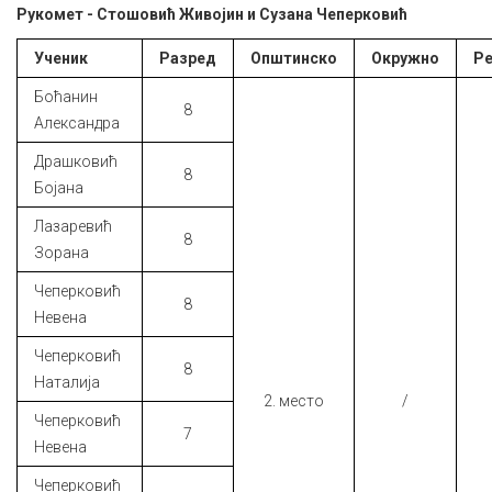
Рукомет - Стошовић Живојин и Сузана Чеперковић
Ученик
Разред
Општинско
Окружно
Ре
Боћанин
8
Александра
Драшковић
8
Бојана
Лазаревић
8
Зорана
Чеперковић
8
Невена
Чеперковић
8
Наталија
2. место
/
Чеперковић
7
Невена
Чеперковић