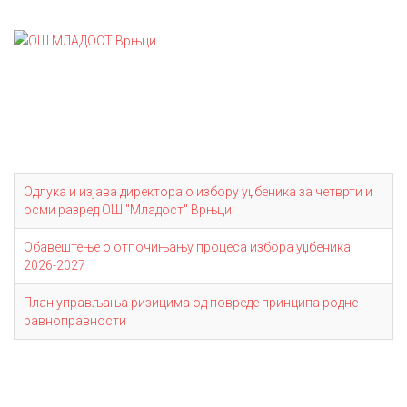
Одлука и изјава директора о избору уџбеника за четврти и
осми разред ОШ "Младост" Врњци
Обавештење о отпочињању процеса избора уџбеника
2026-2027
План управљања ризицима од повреде принципа родне
равноправности