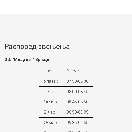
Распоред звоњења
ОШ "Младост" Врњци
Час
Време
Улазак
07:50-08:00
1. час
08:00-08:45
Одмор
08:45-08:50
2. час
08:50-09:35
Одмор
09:35-09:55