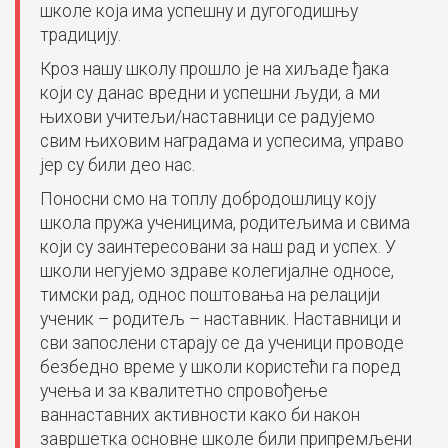
школе која има успешну и дугогодишњу
традицију.
Кроз нашу школу прошло је на хиљаде ђака
који су данас вредни и успешни људи, а ми
њихови учитељи/наставници се радујемо
свим њиховим наградама и успесима, управо
јер су били део нас.
Поносни смо на топлу добродошлицу коју
школа пружа ученицима, родитељима и свима
који су заинтересовани за наш рад и успех. У
школи негујемо здраве колегијалне односе,
тимски рад, однос поштовања на релацији
ученик – родитељ – наставник. Наставници и
сви запослени старају се да ученици проводе
безбедно време у школи користећи га поред
учења и за квалитетно спровођење
ваннаставних активности како би након
завршетка основне школе били припремљени